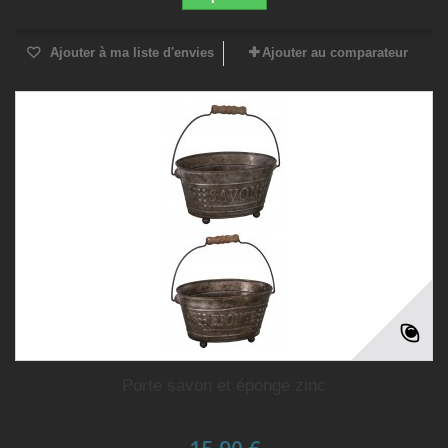
Ajouter à ma liste d'envies
Ajouter au comparateur
Porte savon et éponge zinc