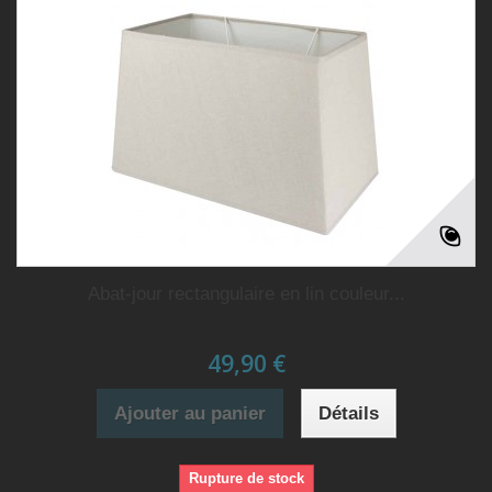
Abat-jour rectangulaire en lin couleur...
49,90 €
Ajouter au panier
Détails
Rupture de stock