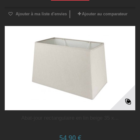
Ajouter à ma liste d'envies
Ajouter au comparateur
Abat-jour rectangulaire en lin beige 35 x...
54,90 €