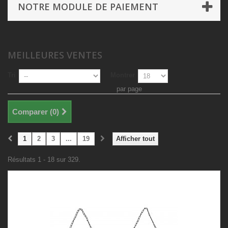
NOTRE MODULE DE PAIEMENT
MEILLEURES VENTES
Tri
Montrer
par page
Comparer (
0
)
1
2
3
...
19
Afficher tout
Résultats 1 - 18 sur 329.