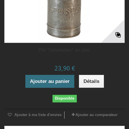
Pot "Ustensiles" en zinc
23,90 €
Ajouter au panier
Détails
Disponible
Ajouter à ma liste d'envies
Ajouter au comparateur