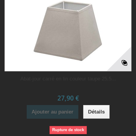
Abat-jour carré en lin couleur taupe 25,5...
27,90 €
Ajouter au panier
Détails
Rupture de stock