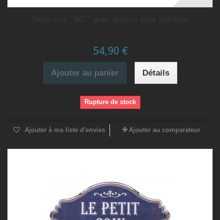
Seau zinc "WC" avec brosse pour toilettes
54,90 €
Ajouter au panier
Détails
Rupture de stock
Ajouter à ma liste d'envies
Ajouter au comparateur