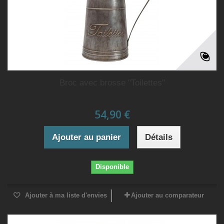
Broc avec brosse "Toilettes"
54,90 €
Ajouter au panier
Détails
Disponible
Ajouter à ma liste d'envies
Ajouter au comparateur