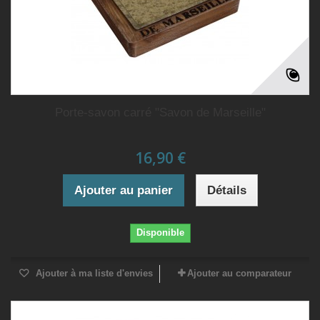
Porte-savon carré "Savon de Marseille"
16,90 €
Ajouter au panier
Détails
Disponible
Ajouter à ma liste d'envies
Ajouter au comparateur