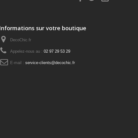
Informations sur votre boutique
DecoChic.fr
Appelez-nous au :
02 97 29 53 29
E-mail :
service-clients@decochic.fr