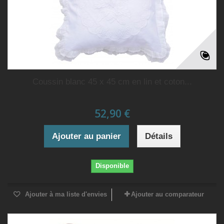
Coussin blanc 45 x 45 cm en lin et coton...
52,90 €
Ajouter au panier
Détails
Disponible
Ajouter à ma liste d'envies
Ajouter au comparateur