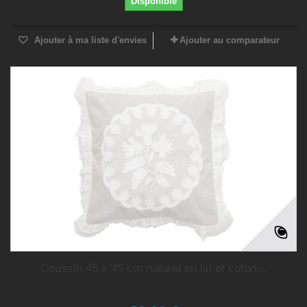
Disponible
Ajouter à ma liste d'envies
Ajouter au comparateur
Coussin 45 x 45 cm naturel en lin et coton...