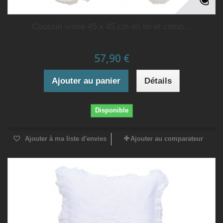
Coussin ivoire 45 x 45 cm en lin et coton...
57,90 €
Ajouter au panier
Détails
Disponible
Ajouter à ma liste d'envies
Ajouter au comparateur