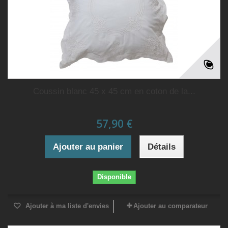
Coussin blanc 45 x 45 cm en coton de la...
57,90 €
Ajouter au panier
Détails
Disponible
Ajouter à ma liste d'envies
Ajouter au comparateur