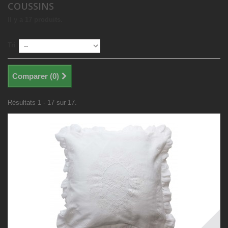
COUSSINS
Il y a 17 produits.
Tri
Comparer (
0
)
Résultats 1 - 17 sur 17.