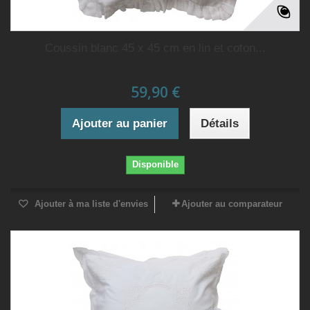
Coussin blanc 45 x 45 cm en lin et coton...
59,90 €
Ajouter au panier
Détails
Disponible
Ajouter à ma liste d'envies
Ajouter au comparateur