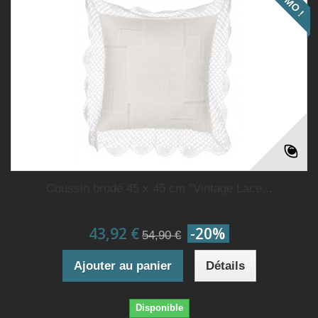
Coussin brodé 45 x 45 cm "Vintage Lace...
43,92 €
-20%
54,90 €
Ajouter au panier
Détails
Disponible