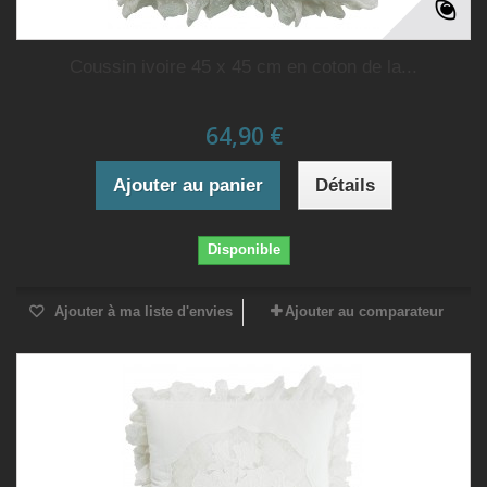
Coussin ivoire 45 x 45 cm en coton de la...
64,90 €
Ajouter au panier
Détails
Disponible
Ajouter à ma liste d'envies
Ajouter au comparateur