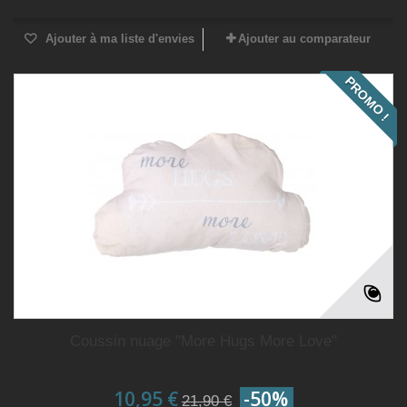
Ajouter à ma liste d'envies
Ajouter au comparateur
PROMO !
Coussin nuage "More Hugs More Love"
10,95 €
-50%
21,90 €