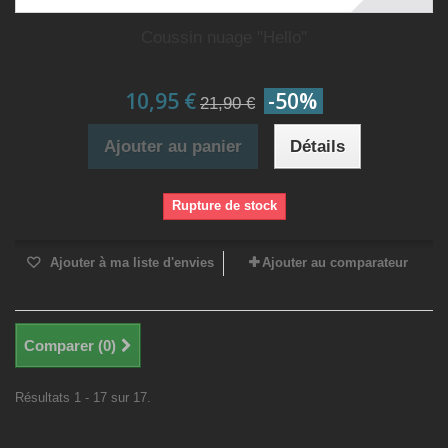
Coussin nuage "Hello"
10,95 €
-50%
21,90 €
Ajouter au panier
Détails
Rupture de stock
Ajouter à ma liste d'envies
Ajouter au comparateur
Comparer (
0
)
Résultats 1 - 17 sur 17.