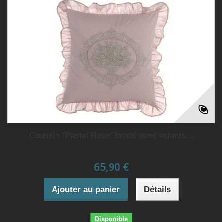
Coussin "Pastel Rose" brodé avec volants...
65,90 €
Ajouter au panier
Détails
Disponible