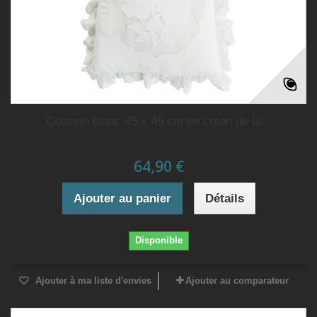
Coussin blanc 45 x 45 cm en coton de la...
64,90 €
Ajouter au panier
Détails
Disponible
Ajouter à ma liste d'envies
Ajouter au comparateur