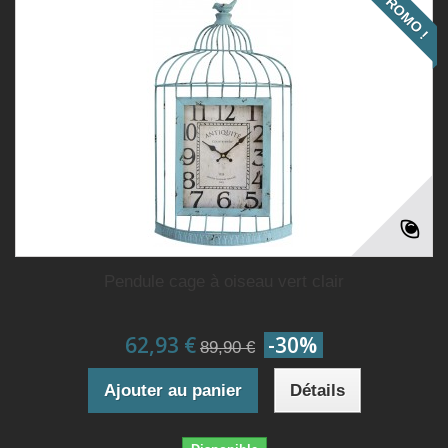
PROMO !
Pendule cage à oiseau vert clair
62,93 €
-30%
89,90 €
Ajouter au panier
Détails