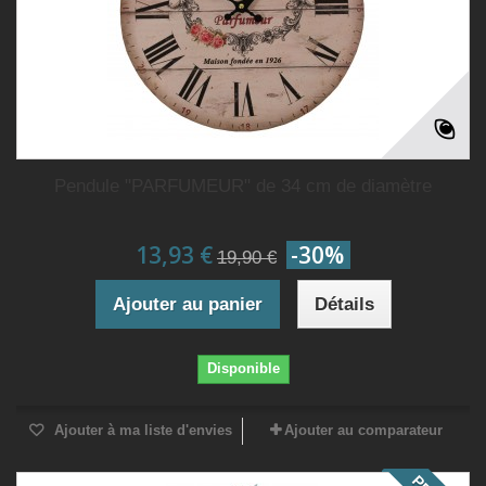
Pendule "PARFUMEUR" de 34 cm de diamètre
13,93 €
-30%
19,90 €
Ajouter au panier
Détails
Disponible
Ajouter à ma liste d'envies
Ajouter au comparateur