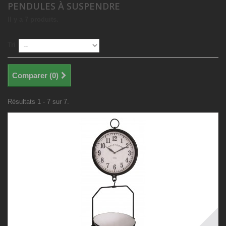
PENDULES À SUSPENDRE
Il y a 7 produits.
Tri
Comparer (
0
)
Résultats 1 - 7 sur 7.