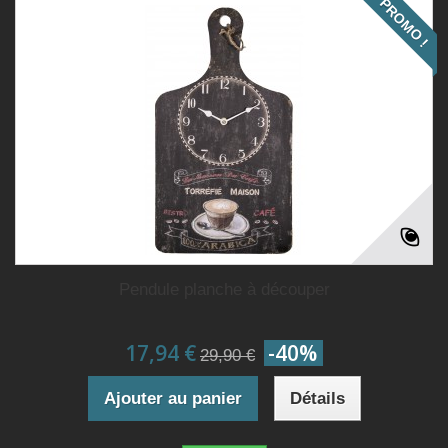
PROMO !
Pendule planche à découper
17,94 €
-40%
29,90 €
Ajouter au panier
Détails