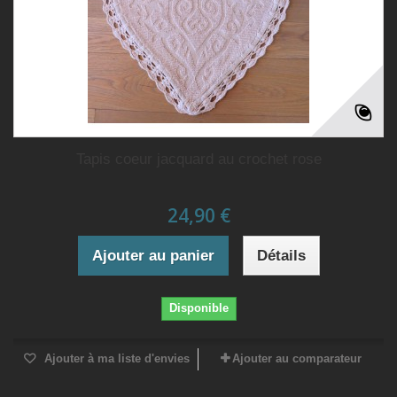
Tapis coeur jacquard au crochet rose
24,90 €
Ajouter au panier
Détails
Disponible
Ajouter à ma liste d'envies
Ajouter au comparateur