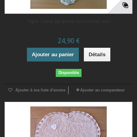
Tapis coeur jacquard au crochet vert
24,90 €
Ajouter au panier
Détails
Disponible
Ajouter à ma liste d'envies
Ajouter au comparateur