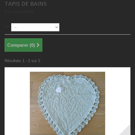
TAPIS DE BAINS
Il y a 2 produits.
Tri
Comparer (
0
)
Résultats 1 - 2 sur 2.