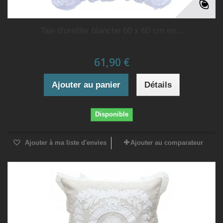
Taie d'oreiller blanche 60 x 60 cm en...
61,90 €
Ajouter au panier
Détails
Disponible
Ajouter à ma liste d'envies
Ajouter au comparateur