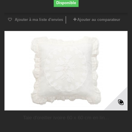
Disponible
Ajouter à ma liste d'envies
Ajouter au comparateur
Taie d'oreiller ivoire 60 x 60 cm en lin...