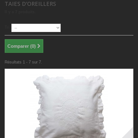
TAIES D'OREILLERS
Il y a 7 produits.
Tri
Comparer (
0
)
Résultats 1 - 7 sur 7.