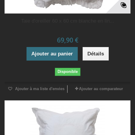
Taie d'oreiller 60 x 60 cm blanche en lin...
69,90 €
Ajouter au panier
Détails
Disponible
Ajouter à ma liste d'envies
Ajouter au comparateur