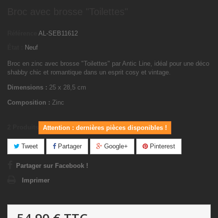
Broc avec brosse "Toilettes"
Référence
AL-SEB11612
État :
Neuf
Broc en zinc avec brosse "Toilettes" par Antic Line, idéal pour une déco
shabby chic et romantique dans un esprit cosy et vintage.
Dimensions :
25 x 28,5 cm
Composition :
Zinc
2
Produits
Attention : dernières pièces disponibles !
Tweet
Partager
Google+
Pinterest
Partager sur Facebook !
Imprimer
54,90 €
TTC