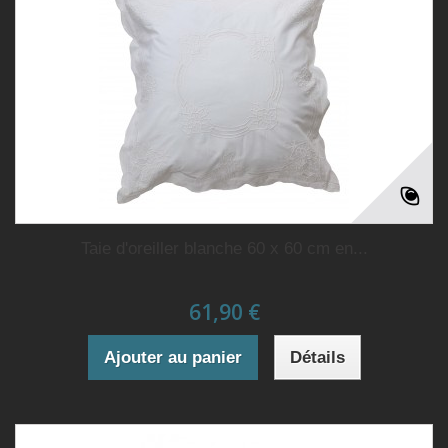
Taie d'oreiller blanche 60 x 60 cm en...
61,90 €
Ajouter au panier
Détails