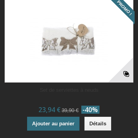
PROMO !
Set de serviettes à neuds
23,94 €
-40%
39,90 €
Ajouter au panier
Détails