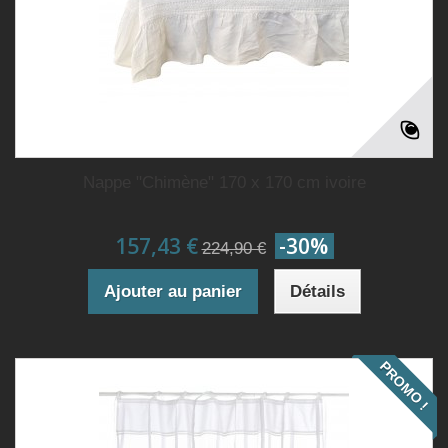
Nappe "Chimène" 170 x 170 cm ivoire
157,43 €
-30%
224,90 €
Ajouter au panier
Détails
PROMO !