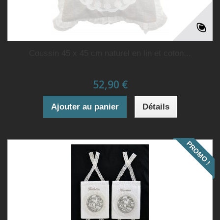
Coussin 45 x 45 cm naturel en lin et coton...
52,90 €
Ajouter au panier
Détails
PROMO !