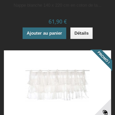
Nappe blanche 140 x 220 cm en coton de la...
61,90 €
Ajouter au panier
Détails
PROMO !