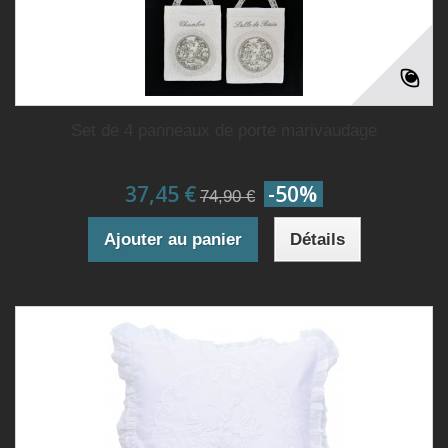
Set de 4 panneaux de porte marivaudage
37,45 €
-50%
74,90 €
Ajouter au panier
Détails