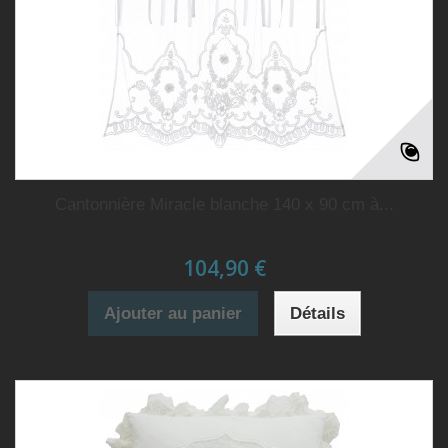
Cantonnière Miracle blanche 140 x 90 cm à...
104,90 €
Ajouter au panier
Détails