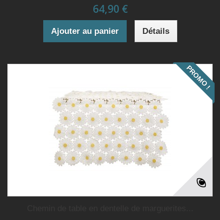
64,90 €
Ajouter au panier
Détails
PROMO !
Chemin de table en dentelle de marguerites...