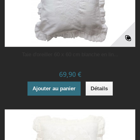
Taie d'oreiller 60 x 60 cm blanche en lin...
69,90 €
Ajouter au panier
Détails