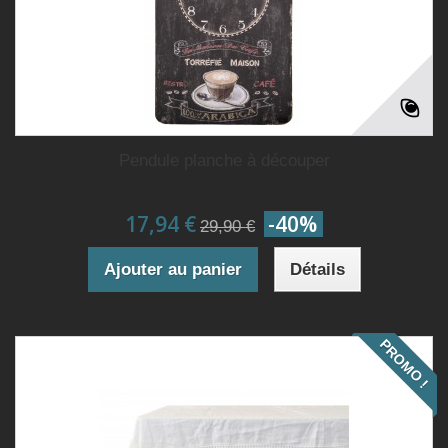
Pendule planche à découper
17,94 €
-40%
29,90 €
Ajouter au panier
Détails
PROMO !