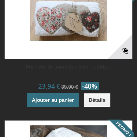
Pochette de serviettes love "Liberty...
23,94 €
-40%
39,90 €
Ajouter au panier
Détails
PROMO !