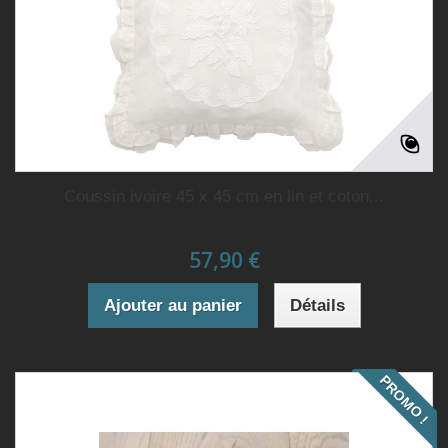
Coussin ivoire 45 x 45 cm en lin et coton...
57,90 €
Ajouter au panier
Détails
PROMO !