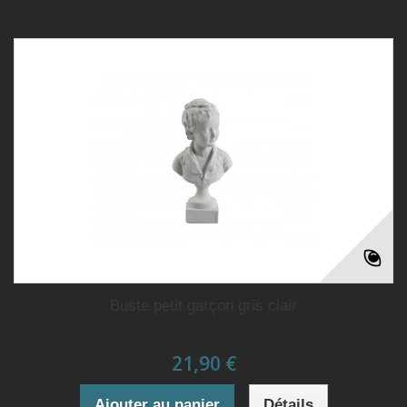
Buste petit garçon gris clair
21,90 €
Ajouter au panier
Détails