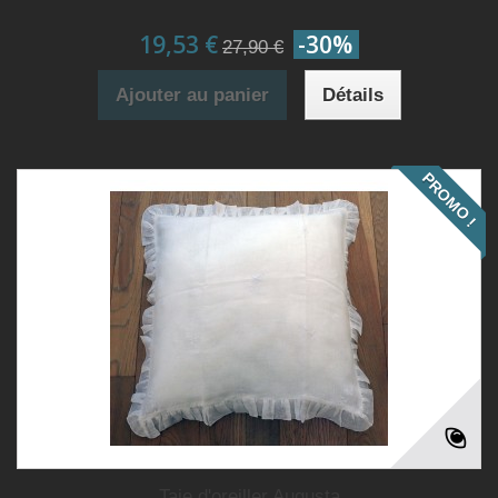
19,53 €
-30%
27,90 €
Ajouter au panier
Détails
PROMO !
Taie d'oreiller Augusta