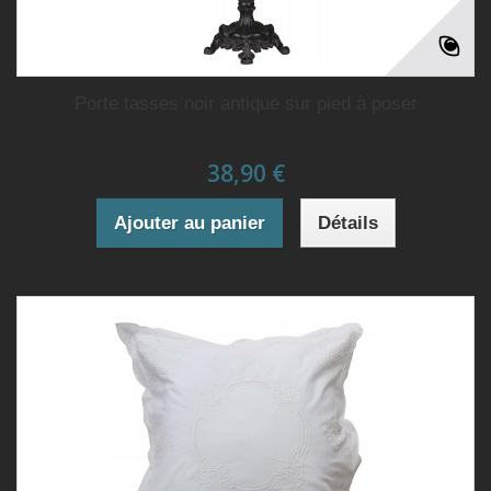
Porte tasses noir antique sur pied à poser
38,90 €
Ajouter au panier
Détails