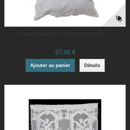
Coussin blanc 45 x 45 cm en coton de la...
57,90 €
Ajouter au panier
Détails